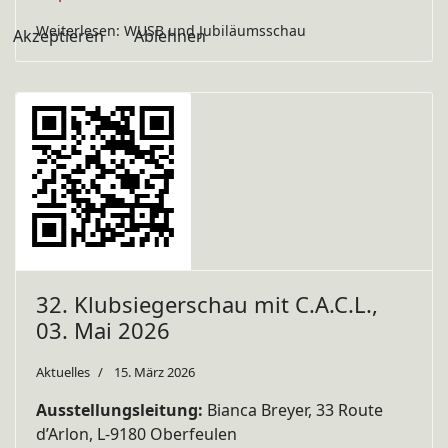
Weiterlesen: WUSB und Jubiläumsschau
Akzeptieren
Ablehnen
32. Klubsiegerschau mit C.A.C.L.,
03. Mai 2026
Aktuelles
15. März 2026
Ausstellungsleitung:
Bianca Breyer, 33 Route
d’Arlon, L-9180 Oberfeulen