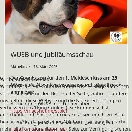
WUSB und Jubiläumsschau
Aktuelles
18. März 2026
Der Countdown für den
1. Meldeschluss am 25.
Wir benutzen Cookies
März
läuft. Also nicht verpassen und schnell noch
Wir nutzen Cookies auf unserer Website. Einige von ihnen
anmelden:
sind essenziell für den Betrieb der Seite, während andere
uns helfen, diese Website und die Nutzererfahrung zu
Anmeldung WUSB inkl. Dinner über
verbessern (Tracking Cookies). Sie können selbst
https://macshot.de/stbk1
entscheiden, ob Sie die Cookies zulassen möchten. Bitte
beachten Sie, dass bei einer Ablehnung womöglich nicht
Anmeldung Jubiläumsschau inkl. Grillabend über
mehr alle Funktionalitäten der Seite zur Verfügung stehen.
https://macshot.de/stbk2