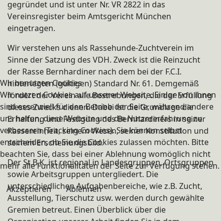
gegründet und ist unter Nr. VR 2822 in das
Vereinsregister beim Amtsgericht München
eingetragen.
Wir verstehen uns als Rassehunde-Zuchtverein im
Sinne der Satzung des VDH. Zweck ist die Reinzucht
der Rasse Bernhardiner nach dem bei der F.C.I.
Wir benutzen Cookies
hinterlegten (gültigen) Standard Nr. 61. Demgemäß
Wir nutzen Cookies auf unserer Website. Einige von ihnen
fördert der Verein alle Bestrebungen, die der Erfüllung
sind essenziell für den Betrieb der Seite, während andere
dieses Zwecks dienen. Dabei ist die Grundlage die
uns helfen, diese Website und die Nutzererfahrung zu
Erhaltung und Festigung des Bernhardiners in seiner
verbessern (Tracking Cookies). Sie können selbst
Rassereinheit, seinem Wesen, seiner Konstitution und
entscheiden, ob Sie die Cookies zulassen möchten. Bitte
seinem Erscheinungsbild.
beachten Sie, dass bei einer Ablehnung womöglich nicht
Der St.B.K. ist regional in Landesgruppen, Ortsgruppen
mehr alle Funktionalitäten der Seite zur Verfügung stehen.
sowie Arbeitsgruppen untergliedert. Die
unterschiedlichen Aufgabenbereiche, wie z.B. Zucht,
Akzeptieren
Ablehnen
Ausstellung, Tierschutz usw. werden durch gewählte
Gremien betreut. Einen Überblick über die