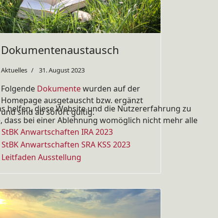
Dokumentenaustausch
Aktuelles
31. August 2023
Folgende
Dokumente
wurden auf der
Homepage ausgetauscht bzw. ergänzt
ns helfen, diese Website und die Nutzererfahrung zu
und sind ab sofort gültig.
e, dass bei einer Ablehnung womöglich nicht mehr alle
StBK Anwartschaften IRA 2023
StBK Anwartschaften SRA KSS 2023
Leitfaden Ausstellung