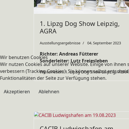
1. Lipzg Dog Show Leipzig,
AGRA
Ausstellungsergebnisse
04. September 2023
Richter: Andreas Fütterer
Wir benutzen Cookies
Sonderleiter: Lutz Freiesleben
Wir nutzen Cookies auf unserer Website. Einige von ihnen s
verbessern (Tracking Cookies). Sie können selbst entscheid
Weiterlesen: 1. Lipzg Dog Show Leipzig, AGRA
Funktionalitäten der Seite zur Verfügung stehen.
Akzeptieren
Ablehnen
CACIB Ludwigshafen am