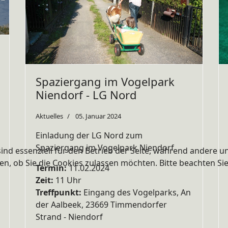
Spaziergang im Vogelpark
Niendorf - LG Nord
Aktuelles
05. Januar 2024
Einladung der LG Nord zum
Spaziergang im Vogelpark Niendorf
ind essenziell für den Betrieb der Seite, während andere u
en, ob Sie die Cookies zulassen möchten. Bitte beachten Si
Termin:
11.02.2024
Zeit:
11 Uhr
Treffpunkt:
Eingang des Vogelparks, An
der Aalbeek, 23669 Timmendorfer
Strand - Niendorf