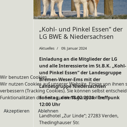
„Kohl- und Pinkel Essen“ der
LG BWE & Niedersachsen
Aktuelles
09. Januar 2024
Einladung an die Mitglieder der LG
und alle Interessierte im St.B.K. „Kohl-
und Pinkel Essen“ der Landesgruppe
Wir benutzen Cookies
Bremen-Weser-Ems mit der
Wir nutzen Cookies auf unserer Website. Einige von ihnen s
Landesgruppe Niedersachsen
verbessern (Tracking Cookies). Sie können selbst entscheid
Funktionalitäten der Seite zur Verfügung stehen.
Sonntag, den 18.02.2024 - Treffpunk
12:00 Uhr
Akzeptieren
Ablehnen
Landhotel „Zur Linde“; 27283 Verden,
Thedinghauser Str.