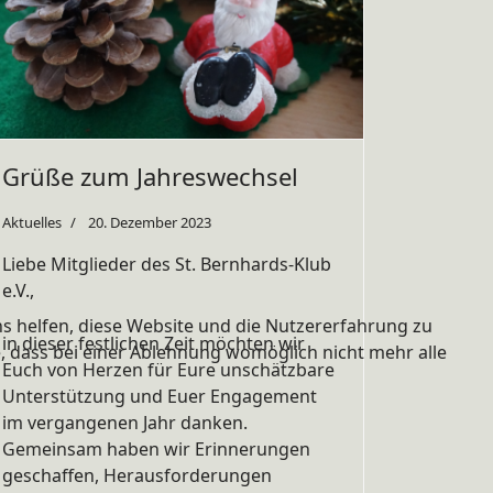
Grüße zum Jahreswechsel
Aktuelles
20. Dezember 2023
Liebe Mitglieder des St. Bernhards-Klub
e.V.,
ns helfen, diese Website und die Nutzererfahrung zu
in dieser festlichen Zeit möchten wir
e, dass bei einer Ablehnung womöglich nicht mehr alle
Euch von Herzen für Eure unschätzbare
Unterstützung und Euer Engagement
im vergangenen Jahr danken.
Gemeinsam haben wir Erinnerungen
geschaffen, Herausforderungen