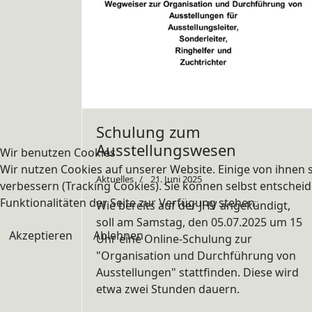
Schulung zum
Ausstellungswesen
Wir benutzen Cookies
Wir nutzen Cookies auf unserer Website. Einige von ihnen s
Aktuelles
21. Juni 2025
verbessern (Tracking Cookies). Sie können selbst entscheid
Funktionalitäten der Seite zur Verfügung stehen.
Wie bereits auf der JHV angekündigt,
soll am Samstag, den 05.07.2025 um 15
Akzeptieren
Ablehnen
Uhr eine Online-Schulung zur
"Organisation und Durchführung von
Ausstellungen" stattfinden. Diese wird
etwa zwei Stunden dauern.