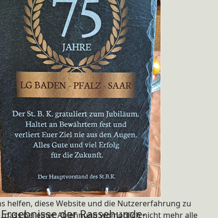
ns helfen, diese Website und die Nutzererfahrung zu
Ergebnisse der Rassehunde-
e, dass bei einer Ablehnung womöglich nicht mehr alle