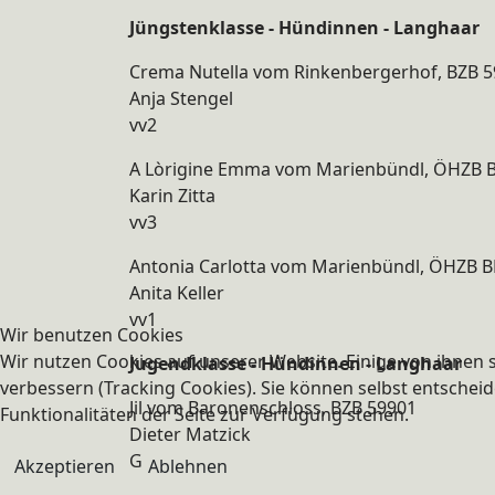
Jüngstenklasse - Hündinnen - Langhaar
Crema Nutella vom Rinkenbergerhof, BZB 
Anja Stengel
vv2
A Lòrigine Emma vom Marienbündl, ÖHZB 
Karin Zitta
vv3
Antonia Carlotta vom Marienbündl, ÖHZB B
Anita Keller
vv1
Wir benutzen Cookies
Wir nutzen Cookies auf unserer Website. Einige von ihnen s
Jugendklasse - Hündinnen - Langhaar
verbessern (Tracking Cookies). Sie können selbst entscheid
Jil vom Baronenschloss, BZB 59901
Funktionalitäten der Seite zur Verfügung stehen.
Dieter Matzick
G
Akzeptieren
Ablehnen