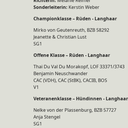
Richterin:
Melanie Reimer
Sonderleiterin:
Kerstin Weber
Championklasse – Rüden - Langhaar
Mirko von Geutenreuth, BZB 58292
Jeanette & Christian Lust
SG1
Offene Klasse – Rüden - Langhaar
Thai Du Val Du Morakopf, LOF 33371/3743
Benjamin Neuschwander
CAC (VDH), CAC (StBK), CACIB, BOS
V1
Veteranenklasse – Hündinnen - Langhaar
Nelke von der Plassenburg, BZB 57727
Anja Stengel
SG1