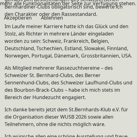
mehr alle Funktionalitäten der Seite zur Verfügung stehen.
Bernhardiner-Clubs obligatorisch sind, bewerte ich
den Charakter oder den Rassestandard.
Akzeptieren
Ablehnen
Im Laufe meiner Karriere hatte ich das Glück und den
Stolz, als Richter in mehrere Länder eingeladen
worden zu sein: Schweiz, Frankreich, Belgien,
Deutschland, Tschechien, Estland, Slowakei, Finnland,
Norwegen, Portugal, Dänemark, Grossbritannien, USA.
Als Mitglied mehrerer Rassezuchtvereine – des
Schweizer St. Bernhard-Clubs, des Berner
Sennenhund-Clubs, des Schweizer Laufhund-Clubs und
des Bourbon-Brack-Clubs – habe ich mich stets im
Bereich der Hundezucht engagiert.
Ich danke bereits jetzt dem St.Bernhards-Klub e.V. für
die Organisation dieser WUSB 2026 sowie allen
Teilnehmern, ohne die nichts möglich wäre.
Ich wünsche allen eine schöne Ausstellung und freue