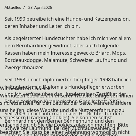
Aktuelles
28. April 2026
Seit 1990 betreibe ich eine Hunde- und Katzenpension,
deren Inhaber und Leiter ich bin.
Als begeisterter Hundezüchter habe ich mich vor allem
dem Bernhardiner gewidmet, aber auch folgende
Rassen haben mein Interesse geweckt: Briard, Mops,
Bordeauxdogge, Malamute, Schweizer Laufhund und
Zwergschnauzer.
Seit 1993 bin ich diplomierter Tierpfleger, 1998 habe ich
in England mein Diplom als Hundepfleger erworben
Wir benutzen Cookies
und ich verfüge über das Hundetrainer-Zertifikat der
Wir nutzen Cookies auf unserer Website. Einige von ihnen
Schweizerischen Kynologischen Gesellschaft (SKG).
sind essenziell für den Betrieb der Seite, während andere
uns helfen, diese Website und die Nutzererfahrung zu
Seit 2006 bin ich internationaler FCI-Richter für den
verbessern (Tracking Cookies). Sie können selbst
Bernhardiner, den Berner Sennenhund und den
entscheiden, ob Sie die Cookies zulassen möchten. Bitte
Schweizer Laufhund. Bei den Zuchtauswahlen, die
beachten Sie, dass bei einer Ablehnung womöglich nicht
gemäss den Bestimmungen des Schweizerischen