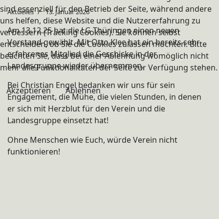
sind essenziell für den Betrieb der Seite, während andere
Aktuelles
13. Januar 2026
uns helfen, diese Website und die Nutzererfahrung zu
Am 13.12.25 hat die LG Thüringen einen neuen
verbessern (Tracking Cookies). Sie können selbst
Vorstand gewählt. Mit Otto Klee hat ein bereits sehr
entscheiden, ob Sie die Cookies zulassen möchten. Bitte
erfahrenes Mitglied die Geschicke in der
beachten Sie, dass bei einer Ablehnung womöglich nicht
Landesgruppe wieder übernommen.
mehr alle Funktionalitäten der Seite zur Verfügung stehen.
Bei Christian Engel bedanken wir uns für sein
Akzeptieren
Ablehnen
Engagement, die Mühe, die vielen Stunden, in denen
er sich mit Herzblut für den Verein und die
Landesgruppe einsetzt hat!
Ohne Menschen wie Euch, würde Verein nicht
funktionieren!