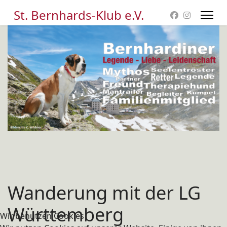
St. Bernhards-Klub e.V.
Wanderung mit der LG
Württemberg
Wir benutzen Cookies