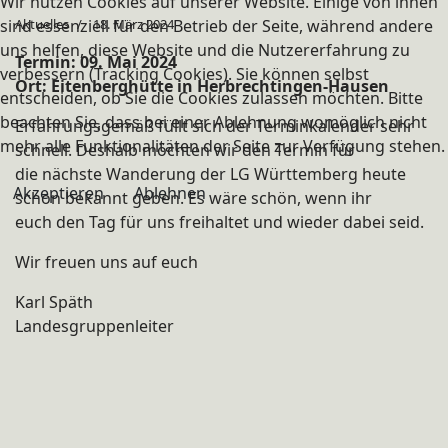
Wir nutzen Cookies auf unserer Website. Einige von ihnen
sind essenziell für den Betrieb der Seite, während andere
Aktuelles
18. März 2024
uns helfen, diese Website und die Nutzererfahrung zu
Termin: 09. Mai 2024
verbessern (Tracking Cookies). Sie können selbst
Ort: Eitenberghütte in Herbrechtingen-Hausen
entscheiden, ob Sie die Cookies zulassen möchten. Bitte
beachten Sie, dass bei einer Ablehnung womöglich nicht
Erfahrungsgemäß füllt sich der Terminkalender sehr
mehr alle Funktionalitäten der Seite zur Verfügung stehen.
schnell. Deshalb möchten wir den Termin für
die nächste Wanderung der LG Württemberg heute
Akzeptieren
Ablehnen
schon bekannt geben. Es wäre schön, wenn ihr
euch den Tag für uns freihaltet und wieder dabei seid.
Wir freuen uns auf euch
Karl Späth
Landesgruppenleiter