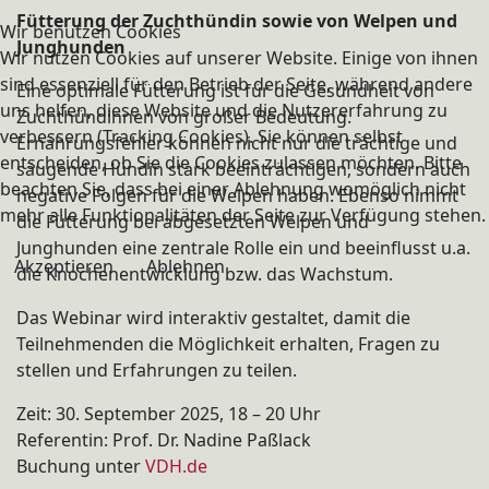
Fütterung der Zuchthündin sowie von Welpen und
Wir benutzen Cookies
Junghunden
Wir nutzen Cookies auf unserer Website. Einige von ihnen
sind essenziell für den Betrieb der Seite, während andere
Eine optimale Fütterung ist für die Gesundheit von
uns helfen, diese Website und die Nutzererfahrung zu
Zuchthündinnen von großer Bedeutung.
verbessern (Tracking Cookies). Sie können selbst
Ernährungsfehler können nicht nur die trächtige und
entscheiden, ob Sie die Cookies zulassen möchten. Bitte
säugende Hündin stark beeinträchtigen, sondern auch
beachten Sie, dass bei einer Ablehnung womöglich nicht
negative Folgen für die Welpen haben. Ebenso nimmt
mehr alle Funktionalitäten der Seite zur Verfügung stehen.
die Fütterung bei abgesetzten Welpen und
Junghunden eine zentrale Rolle ein und beeinflusst u.a.
Akzeptieren
Ablehnen
die Knochenentwicklung bzw. das Wachstum.
Das Webinar wird interaktiv gestaltet, damit die
Teilnehmenden die Möglichkeit erhalten, Fragen zu
stellen und Erfahrungen zu teilen.
Zeit: 30. September 2025, 18 – 20 Uhr
Referentin: Prof. Dr. Nadine Paßlack
Buchung unter
VDH.de