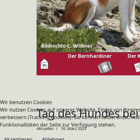
Der Bernhardiner
Der 
Wir benutzen Cookies
Tag des Hundes bei
Wir nutzen Cookies auf unserer Website. Einige von ihnen s
verbessern (Tracking Cookies). Sie können selbst entscheid
Funktionalitäten der Seite zur Verfügung stehen.
Aktuelles
16. März 2023
Akzeptieren
Ablehnen