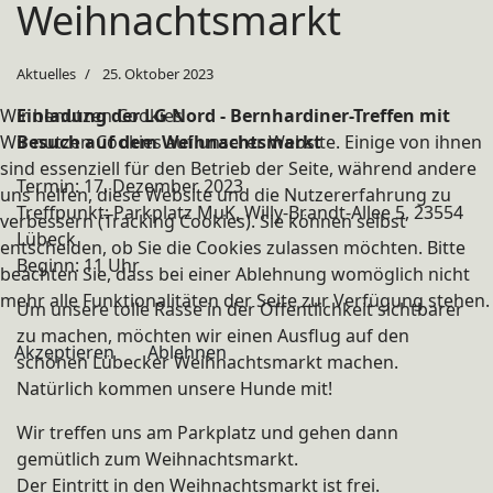
Weihnachtsmarkt
Aktuelles
25. Oktober 2023
Wir benutzen Cookies
Einladung der LG Nord - Bernhardiner-Treffen mit
Wir nutzen Cookies auf unserer Website. Einige von ihnen
Besuch auf dem Weihnachtsmarkt
sind essenziell für den Betrieb der Seite, während andere
Termin: 17. Dezember 2023
uns helfen, diese Website und die Nutzererfahrung zu
Treffpunkt: Parkplatz MuK, Willy-Brandt-Allee 5, 23554
verbessern (Tracking Cookies). Sie können selbst
Lübeck
entscheiden, ob Sie die Cookies zulassen möchten. Bitte
Beginn: 11 Uhr
beachten Sie, dass bei einer Ablehnung womöglich nicht
mehr alle Funktionalitäten der Seite zur Verfügung stehen.
Um unsere tolle Rasse in der Öffentlichkeit sichtbarer
zu machen, möchten wir einen Ausflug auf den
Akzeptieren
Ablehnen
schönen Lübecker Weihnachtsmarkt machen.
Natürlich kommen unsere Hunde mit!
Wir treffen uns am Parkplatz und gehen dann
gemütlich zum Weihnachtsmarkt.
Der Eintritt in den Weihnachtsmarkt ist frei.