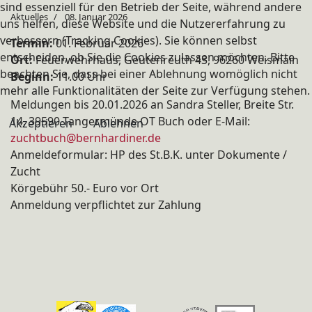
sind essenziell für den Betrieb der Seite, während andere
Aktuelles
08. Januar 2026
uns helfen, diese Website und die Nutzererfahrung zu
verbessern (Tracking Cookies). Sie können selbst
Termin:
01. Februar 2026
entscheiden, ob Sie die Cookies zulassen möchten. Bitte
Ort:
Feuerwehrhaus, Geutenreuth 43, 96260 Weismain
beachten Sie, dass bei einer Ablehnung womöglich nicht
Beginn:
11.00 Uhr
mehr alle Funktionalitäten der Seite zur Verfügung stehen.
Meldungen bis 20.01.2026 an Sandra Steller, Breite Str.
14, 39590 Tangermünde OT Buch oder E-Mail:
Akzeptieren
Ablehnen
zuchtbuch@bernhardiner.de
Anmeldeformular: HP des St.B.K. unter Dokumente /
Zucht
Körgebühr 50.- Euro vor Ort
Anmeldung verpflichtet zur Zahlung