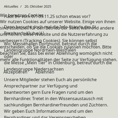
Aktuelles
20. Oktober 2025
Wir benutzen Cookies
Habt Ihr vom 07.-09.11.25 schon etwas vor?
Wir nutzen Cookies auf unserer Website. Einige von ihnen
Dann besucht doch mal die Info-Stände des St.
sind essenziell für den Betrieb der Seite, während andere
Bernhards-Klub e.V.!
uns helfen, diese Website und die Nutzererfahrung zu
verbessern (Tracking Cookies). Sie können selbst
Wo: Messehallen Dortmund, betreut durch die
entscheiden, ob Sie die Cookies zulassen möchten. Bitte
Landesgruppe Nordrhein-Westfalen
beachten Sie, dass bei einer Ablehnung womöglich nicht
oder
mehr alle Funktionalitäten der Seite zur Verfügung stehen.
die Messe „Mein Tier“ in Oldenburg, betreut durch die
Landesgruppe Niedersachsen
Akzeptieren
Ablehnen
Unsere Mitglieder stehen Euch als persönliche
Ansprechpartner zur Verfügung und
beantworten gern Eure Fragen rund um den
Bernhardiner. Tretet in den Wissensaustausch mit
sachkundigen Bernhardinerfreunden und Züchtern.
Wir geben Euch Informationen rund um den
Bernhardiner und das Vereinsgeschehen.