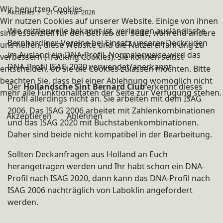
Wir benutzen Cookies
Aktuelles
21. Februar 2026
Wir nutzen Cookies auf unserer Website. Einige von ihnen
Wie mittlerweile bekannt ist, verlangen ausländische
sind essenziell für den Betrieb der Seite, während andere
Bernhardiner-Vereine bei Einsatz unserer Deckrüden
uns helfen, diese Website und die Nutzererfahrung zu
im Ausland ein DNA-Profil. Normalerweise wird das
verbessern (Tracking Cookies). Sie können selbst
DNA-Profil ISAG 2020 verwendet/anerkannt.
entscheiden, ob Sie die Cookies zulassen möchten. Bitte
beachten Sie, dass bei einer Ablehnung womöglich nicht
Der
Hollandsche Sint Bernard Club
erkennt dieses
mehr alle Funktionalitäten der Seite zur Verfügung stehen.
Profil allerdings nicht an. Sie arbeiten mit dem ISAG
2006. Das ISAG 2006 arbeitet mit Zahlenkombinationen
Akzeptieren
Ablehnen
und das ISAG 2020 mit Buchstabenkombinationen.
Daher sind beide nicht kompatibel in der Bearbeitung.
Sollten Deckanfragen aus Holland an Euch
herangetragen werden und Ihr habt schon ein DNA-
Profil nach ISAG 2020, dann kann das DNA-Profil nach
ISAG 2006 nachträglich von Laboklin angefordert
werden.