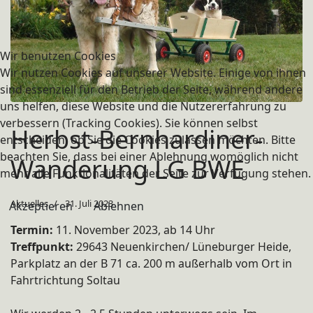
Wir benutzen Cookies
Wir nutzen Cookies auf unserer Website. Einige von ihnen
sind essenziell für den Betrieb der Seite, während andere
uns helfen, diese Website und die Nutzererfahrung zu
verbessern (Tracking Cookies). Sie können selbst
Herbst-Bernhardiner-
entscheiden, ob Sie die Cookies zulassen möchten. Bitte
beachten Sie, dass bei einer Ablehnung womöglich nicht
Wanderung LG BWE
mehr alle Funktionalitäten der Seite zur Verfügung stehen.
Aktuelles
31. Juli 2023
Akzeptieren
Ablehnen
Termin:
11. November 2023, ab 14 Uhr
Treffpunkt:
29643 Neuenkirchen/ Lüneburger Heide,
Parkplatz an der B 71 ca. 200 m außerhalb vom Ort in
Fahrtrichtung Soltau