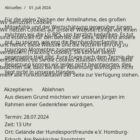
Aktuelles
01. Juli 2024
Für die vielen Zeichen der Anteilnahme, des großen
Wir benutzen Cookies
Mitgefühls und der Wertschätzung gegenüber Jürgen
Wir nutzen Cookies auf unserer Website. Einige von ihnen
möchten wir, die LG BPS, uns herzlich bedanken. Es tut
sind essenziell für den Betrieb der Seite, während andere
gut, zu spüren, wie eng die Bernhardinerfamilie in
uns helfen, diese Website und die Nutzererfahrung zu
traurigen Momenten zusammenrückt und sich
verbessern (Tracking Cookies). Sie können selbst
gegenseitig Halt gibt. Eure Frage nach dem Termin der
entscheiden, ob Sie die Cookies zulassen möchten. Bitte
Beisetzung können wir leider nicht beantworten, dies
beachten Sie, dass bei einer Ablehnung womöglich nicht
liegt nicht in unseren Händen.
mehr alle Funktionalitäten der Seite zur Verfügung stehen.
Akzeptieren
Ablehnen
Aus diesem Grund möchten wir unseren Jürgen im
Rahmen einer Gedenkfeier würdigen.
Termin: 28.07.2024
Zeit: 13 Uhr
Ort: Gelände der Hundesportfreunde e.V. Homburg-
Erbach, Am Reiskircher Sportplatz