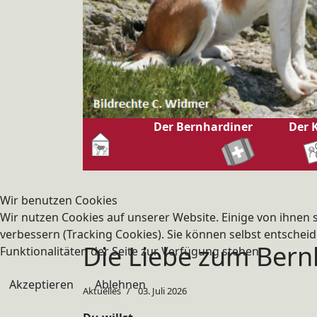
Der Bernhardiner
Der 
Wir benutzen Cookies
Wir nutzen Cookies auf unserer Website. Einige von ihnen s
verbessern (Tracking Cookies). Sie können selbst entscheid
Die Liebe zum Bern
Funktionalitäten der Seite zur Verfügung stehen.
Akzeptieren
Ablehnen
Aktuelles
03. Juli 2026