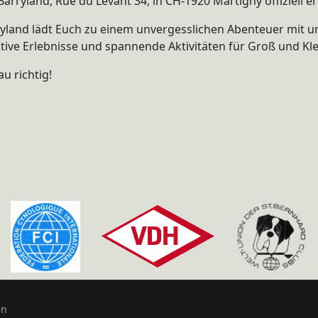
ryland, Rue du Levant 34, in CH-1920 Martigny offiziell er
ryland lädt Euch zu einem unvergesslichen Abenteuer mit u
ve Erlebnisse und spannende Aktivitäten für Groß und Kle
au richtig!
en