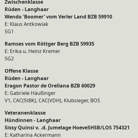
Zwischenklasse
Rüden - Langhaar
Wendo 'Boomer' vom Verler Land BZB 59910
E: Klaus Antkowiak
SG1
Ramses vom Röttger Berg BZB 59935
E: Erika u. Heinz Kremer
SG2
Offene Klasse
Rüden - Langhaar
Eragon Pastor de Orellana BZB 60029
E: Gabriele Häußinger
V1, CAC(StBK), CAC(VDH), Klubsieger, BOS
Veteranenklasse
Hündinnen - Langhaar
Sissy Quinsi v. .d. Jumelage HoeveSHSB/LOS 754321
E: Katharina Ackermann