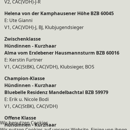
V2, CAC(VDH)-J-R
Helena von der Kamphausener Höhe BZB 60045
E: Ute Gianni
V1, CAC(VDH)-J, BJ, Klubjugendsieger
Zwischenklasse
Hündinnen - Kurzhaar
Alma vom Erxlebener Hausmannsturm BZB 60016
E: Kerstin Furtner
V1, CAC(StBK), CAC(VDH), Klubsieger, BOS
Champion-Klasse
Hündinnen - Kurzhaar
Bluebelle Residenz Mandelbachtal BZB 59979
E: Erik u. Nicole Bodi
V1, CAC(StBK), CAC(VDH)
Offene Klasse
Wir benutzen Cookies
Hündinnen - Kurzhaar
Wir nutzen Cookies auf unserer Website. Einige von ihnen