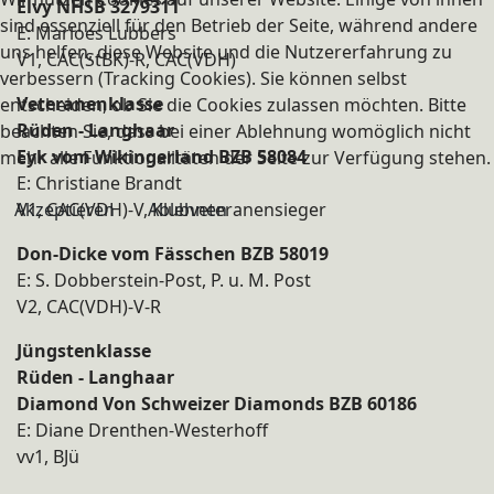
Elvy NHSB 3279311
sind essenziell für den Betrieb der Seite, während andere
E: Marloes Lubbers
uns helfen, diese Website und die Nutzererfahrung zu
V1, CAC(StBK)-R, CAC(VDH)
verbessern (Tracking Cookies). Sie können selbst
Veteranenklasse
entscheiden, ob Sie die Cookies zulassen möchten. Bitte
Rüden - Langhaar
beachten Sie, dass bei einer Ablehnung womöglich nicht
Eyk vom Wikingerland BZB 58084
mehr alle Funktionalitäten der Seite zur Verfügung stehen.
E: Christiane Brandt
Akzeptieren
V1, CAC(VDH)-V, Klubveteranensieger
Ablehnen
Don-Dicke vom Fässchen BZB 58019
E: S. Dobberstein-Post, P. u. M. Post
V2, CAC(VDH)-V-R
Jüngstenklasse
Rüden - Langhaar
Diamond Von Schweizer Diamonds BZB 60186
E: Diane Drenthen-Westerhoff
vv1, BJü