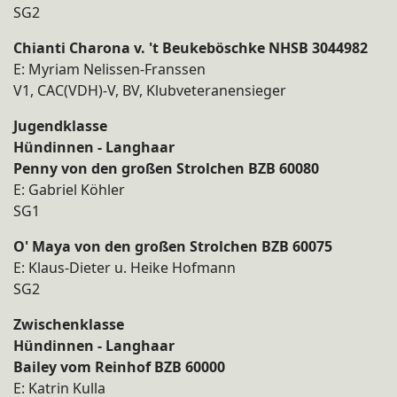
SG2
Chianti Charona v. 't Beukeböschke NHSB 3044982
E: Myriam Nelissen-Franssen
V1, CAC(VDH)-V, BV, Klubveteranensieger
Jugendklasse
Hündinnen - Langhaar
Penny von den großen Strolchen BZB 60080
E: Gabriel Köhler
SG1
O' Maya von den großen Strolchen BZB 60075
E: Klaus-Dieter u. Heike Hofmann
SG2
Zwischenklasse
Hündinnen - Langhaar
Bailey vom Reinhof BZB 60000
E: Katrin Kulla