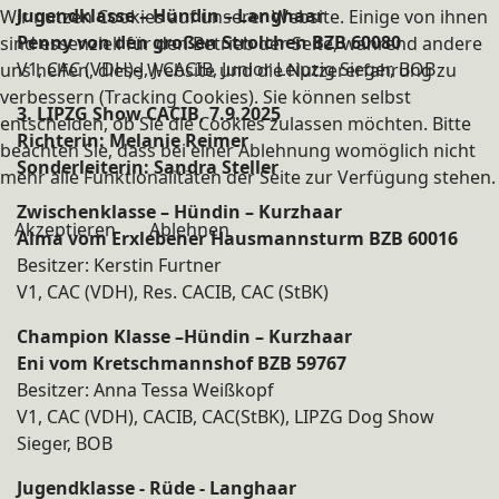
Jugendklasse – Hündin – Langhaar
Wir nutzen Cookies auf unserer Website. Einige von ihnen
Penny von den großen Strolchen BZB 60080
sind essenziell für den Betrieb der Seite, während andere
V1, CAC (VDH)-J, J-CACIB, Junior Leipzig Sieger, BOB
uns helfen, diese Website und die Nutzererfahrung zu
verbessern (Tracking Cookies). Sie können selbst
3. LIPZG Show CACIB, 7.9.2025
entscheiden, ob Sie die Cookies zulassen möchten. Bitte
Richterin: Melanie Reimer
beachten Sie, dass bei einer Ablehnung womöglich nicht
Sonderleiterin: Sandra Steller
mehr alle Funktionalitäten der Seite zur Verfügung stehen.
Zwischenklasse – Hündin – Kurzhaar
Akzeptieren
Ablehnen
Alma vom Erxlebener Hausmannsturm BZB 60016
Besitzer: Kerstin Furtner
V1, CAC (VDH), Res. CACIB, CAC (StBK)
Champion Klasse –Hündin – Kurzhaar
Eni vom Kretschmannshof BZB 59767
Besitzer: Anna Tessa Weißkopf
V1, CAC (VDH), CACIB, CAC(StBK), LIPZG Dog Show
Sieger, BOB
Jugendklasse - Rüde - Langhaar