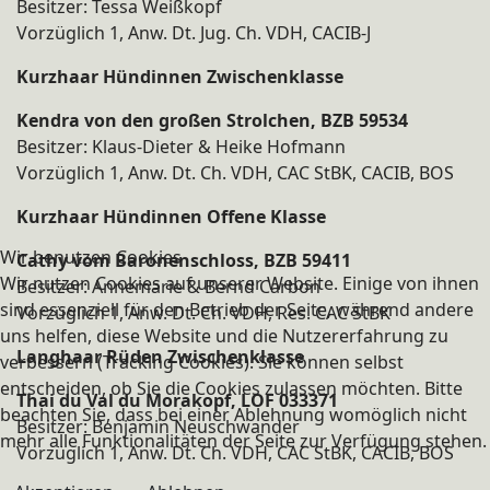
Besitzer: Tessa Weißkopf
Vorzüglich 1, Anw. Dt. Jug. Ch. VDH, CACIB-J
Kurzhaar Hündinnen Zwischenklasse
Kendra von den großen Strolchen, BZB 59534
Besitzer: Klaus-Dieter & Heike Hofmann
Vorzüglich 1, Anw. Dt. Ch. VDH, CAC StBK, CACIB, BOS
Kurzhaar Hündinnen Offene Klasse
Wir benutzen Cookies
Cathy vom Baronenschloss, BZB 59411
Wir nutzen Cookies auf unserer Website. Einige von ihnen
Besitzer: Annemarie & Bernd Carbon​
sind essenziell für den Betrieb der Seite, während andere
Vorzüglich 1, Anw. Dt. Ch. VDH, Res. CAC StBK
uns helfen, diese Website und die Nutzererfahrung zu
Langhaar Rüden Zwischenklasse
verbessern (Tracking Cookies). Sie können selbst
entscheiden, ob Sie die Cookies zulassen möchten. Bitte
Thai du Val du Morakopf, LOF 033371
beachten Sie, dass bei einer Ablehnung womöglich nicht
Besitzer: Benjamin Neuschwander
mehr alle Funktionalitäten der Seite zur Verfügung stehen.
Vorzüglich 1, Anw. Dt. Ch. VDH, CAC StBK, CACIB, BOS