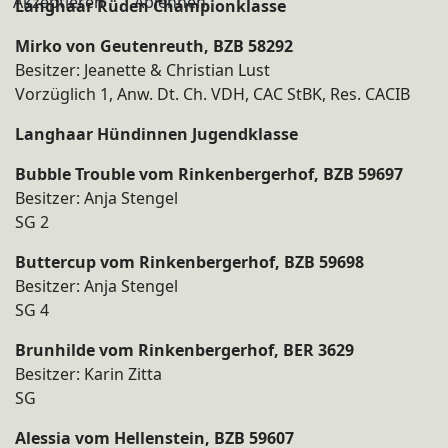
Akzeptieren
Ablehnen
Langhaar Rüden Championklasse
Mirko von Geutenreuth, BZB 58292
Besitzer: Jeanette & Christian Lust
Vorzüglich 1, Anw. Dt. Ch. VDH, CAC StBK, Res. CACIB
Langhaar Hündinnen Jugendklasse
Bubble Trouble vom Rinkenbergerhof, BZB 59697
Besitzer: Anja Stengel
SG 2
Buttercup vom Rinkenbergerhof, BZB 59698
Besitzer: Anja Stengel
SG 4
Brunhilde vom Rinkenbergerhof, BER 3629
Besitzer: Karin Zitta
SG
Alessia vom Hellenstein, BZB 59607