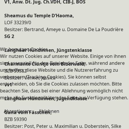
V1, Anw. Dt. Jug. Ch.VDH, CIB-J, BOS
Sheamus du Temple D’Haoma,
LOF 33239/0
Besitzer: Bertrand, Ameye u. Domaine De La Poudrière
SG 2
Wir benutzen Cookies
Langhaar Hündinnen, Jüngstenklasse
Wir nutzen Cookies auf unserer Website. Einige von ihnen
sind essenziell für den Betrieb der Seite, während andere
Charmante Cluntje vom Biberwald,
uns helfen, diese Website und die Nutzererfahrung zu
BZB 59582
verbessern (Tracking Cookies). Sie können selbst
Besitzer: Venker, Jessica
entscheiden, ob Sie die Cookies zulassen möchten. Bitte
vv1
beachten Sie, dass bei einer Ablehnung womöglich nicht
mehr alle Funktionalitäten der Seite zur Verfügung stehen.
Langhaar Hündinnen, Jugendklasse
Akzeptieren
Ablehnen
Gana vom Fässchen,
BZB 59390
Besitzer: Post, Peter u. Maximilian u. Doberstein, Silke